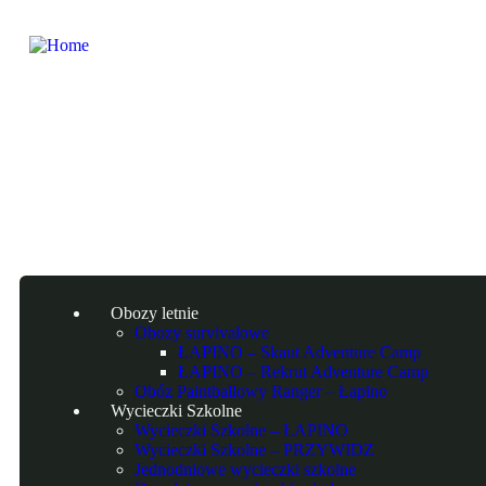
Obozy letnie
Obozy survivalowe
ŁAPINO – Skaut Adventure Camp
ŁAPINO – Rekrut Adventure Camp
Obóz Paintballowy Ranger – Łapino
Wycieczki Szkolne
Wycieczki Szkolne – ŁAPINO
Wycieczki Szkolne – PRZYWIDZ
Jednodniowe wycieczki szkolne