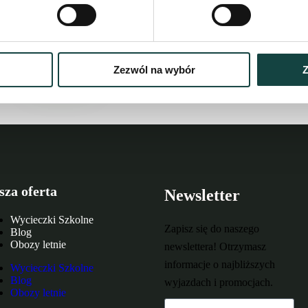
Nie wybrałeś je
wycieczki? Zoba
Zezwól na wybór
Z
sza oferta
Newsletter
Wycieczki Szkolne
Zapisz się do naszego
Blog
Obozy letnie
newslettera! Otrzymasz
informacje o najbliższych
Wycieczki Szkolne
Blog
wyjazdach i promocjach.
Obozy letnie