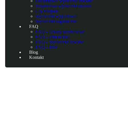
Dwudniowe wycieczki szkolne
Trzydniowe wycieczki szkolne
Gry miejskie
Wycieczki wyjazdowe
Wycieczki zagraniczne
FAQ
FAQ – Obozy survivalowe
FAQ – Zimowiska
FAQ – Wycieczki Szkolne
FAQ – Inne
Blog
Kontakt
Przeżyj przygod
To nie tylko survival, to współpraca!