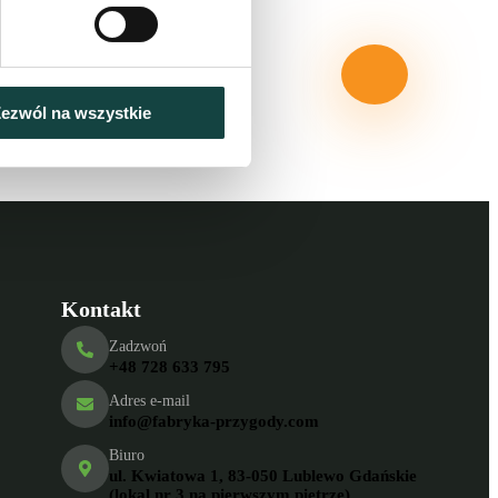
szcze odpowiedniej
cz wszystkie
ezwól na wszystkie
Kontakt
Zadzwoń
+48 728 633 795
Adres e-mail
info@fabryka-przygody.com
Biuro
ul. Kwiatowa 1, 83-050 Lublewo Gdańskie
(lokal nr 3 na pierwszym piętrze)