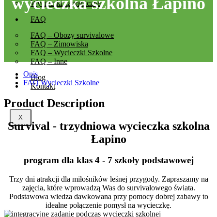
wycieczka szkolna Łapino
Wycieczki zagraniczne
FAQ
FAQ – Obozy survivalowe
FAQ – Zimowiska
FAQ – Wycieczki Szkolne
FAQ – Inne
Opis
Blog
FAQ Wycieczki Szkolne
Kontakt
Product Description
X
Survival - trzydniowa wycieczka szkolna
Łapino
program dla klas 4 - 7 szkoły podstawowej
Trzy dni atrakcji dla miłośników leśnej przygody. Zapraszamy na
zajęcia, które wprowadzą Was do survivalowego świata.
Podstawowa wiedza dawkowana przy pomocy dobrej zabawy to
idealne połączenie pomysł na wycieczkę.