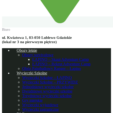
Biuro
ul. Kwiatowa 1, 83-050 Lublewo Gdańskie
(lokal nr 3 na pierwszym piętrze)
Obozy letnie
Obozy survivalowe
ŁAPINO – Skaut Adventure Camp
ŁAPINO – Rekrut Adventure Camp
Obóz Paintballowy Ranger – Łapino
Wycieczki Szkolne
Wycieczki Szkolne – ŁAPINO
Wycieczki Szkolne – PRZYWIDZ
Jednodniowe wycieczki szkolne
Dwudniowe wycieczki szkolne
Trzydniowe wycieczki szkolne
Gry miejskie
Wycieczki wyjazdowe
Wycieczki zagraniczne