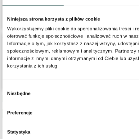
555 zł
Niniejsza strona korzysta z plików cookie
cena za osobę
Wykorzystujemy pliki cookie do spersonalizowania treści i r
oferować funkcje społecznościowe i analizować ruch w nasze
46 i więcej uczestników
Informacje o tym, jak korzystasz z naszej witryny, udostęp
społecznościowym, reklamowym i analitycznym. Partnerzy 
545 zł
informacje z innymi danymi otrzymanymi od Ciebie lub uzy
korzystania z ich usług.
cena za osobę
Wybór
Niezbędne
zgody
ZAMÓW WYCIECZKĘ
Uwagi
Preferencje
Pogoda
Statystyka