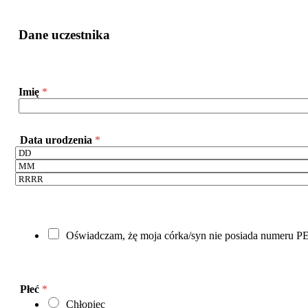
Dane uczestnika
Imię
*
Data urodzenia
*
N
Oświadczam, żę moja córka/syn nie posiada numeru 
i
e
p
o
Płeć
*
s
Chłopiec
i