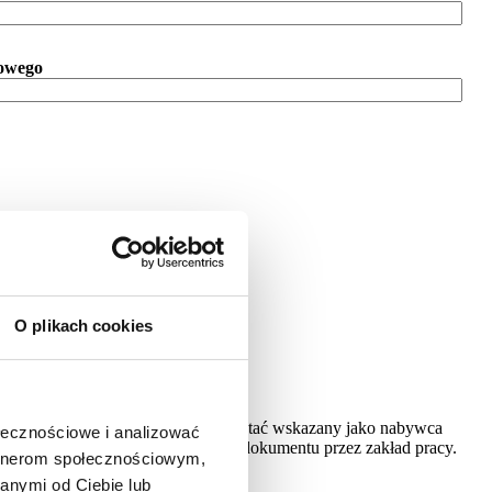
owego
O plikach cookies
w zakładzie pracy, kto powinien zostać wskazany jako nabywca
ołecznościowe i analizować
ca może spowodować odrzucenie dokumentu przez zakład pracy.
artnerom społecznościowym,
anymi od Ciebie lub