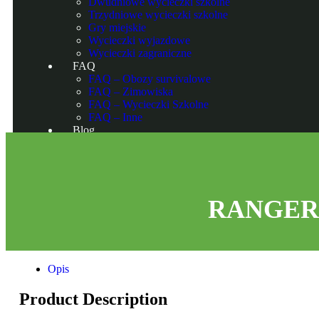
Dwudniowe wycieczki szkolne
Trzydniowe wycieczki szkolne
Gry miejskie
Wycieczki wyjazdowe
Wycieczki zagraniczne
FAQ
FAQ – Obozy survivalowe
FAQ – Zimowiska
FAQ – Wycieczki Szkolne
FAQ – Inne
Blog
Kontakt
RANGER ob
Opis
Product Description