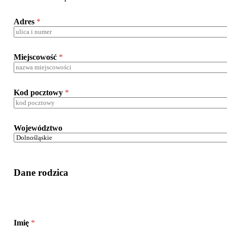
a
d
Adres
*
a
p
e
s
Miejscowość
*
e
l
Kod pocztowy
*
Województwo
Dane rodzica
Imię
*