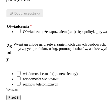
Dodaj uczestnika
Oświadczenia
*
Oświadczam, że zapoznałem (-am) się z polityką prywa
Wyrażam zgodę na przetwarzanie moich danych osobowych, ta
Zg
dotyczących produktu, usług, promocji i rabatów, a także w
od
y
Z
wiadomości e-mail (np. newslettery)
g
wiadomości SMS/MMS
o
rozmów telefonicznych
d
y
Wyrażam
Prześlij