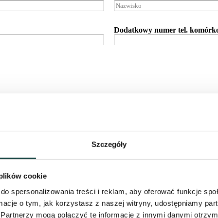
Dodatkowy numer tel. komórk
Szczegóły
 plików cookie
kturę VAT wystawioną na firmę, należy już w
Prosimy o sprawdzenie 
do spersonalizowania treści i reklam, aby oferować funkcje sp
nym razie otrzymanie FV nie bezie możliwe.
FV. Niewłaściwy nabyw
ormacje o tym, jak korzystasz z naszej witryny, udostępniamy p
Partnerzy mogą połączyć te informacje z innymi danymi otrzym