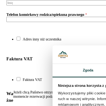
Telefon komórkowy rodzica/opiekuna prawnego
*
A
Adres inny niż uczestnika
d
r
e
s
Faktura VAT
i
n
n
Zgoda
A
y
d
n
F
Faktura VAT
r
i
a
e
ż
Niniejsza strona korzysta z
k
s
u
t
Jeżeli chcą Państwo otrzymać za pobyt dziecka na obozie Fa
A
Wa
Wykorzystujemy pliki cookie 
c
u
momencie rezerwacji podać wszystkie dane firmy. W przeciw
d
z
ruch w naszej witrynie. Inf
żne
r
r
e
a
reklamowym i analitycznym. 
e