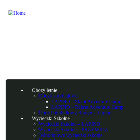
Obozy letnie
Obozy survivalowe
ŁAPINO – Skaut Adventure Camp
ŁAPINO – Rekrut Adventure Camp
Obóz Paintballowy Ranger – Łapino
Wycieczki Szkolne
Wycieczki Szkolne – ŁAPINO
Wycieczki Szkolne – PRZYWIDZ
Jednodniowe wycieczki szkolne