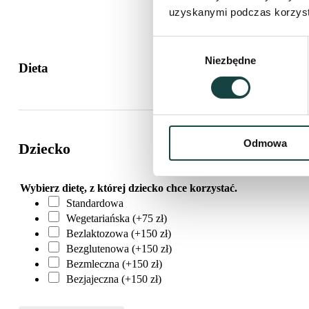
s
V
s
uzyskanymi podczas korzysta
t
A
P
n
T
ł
i
Wybór
e
k
Niezbędne
zgody
ć
a
Dieta
Odmowa
Dziecko
Wybierz dietę, z której dziecko chce korzystać.
Standardowa
Wegetariańska (+75 zł)
Bezlaktozowa (+150 zł)
Bezglutenowa (+150 zł)
Bezmleczna (+150 zł)
Bezjajeczna (+150 zł)