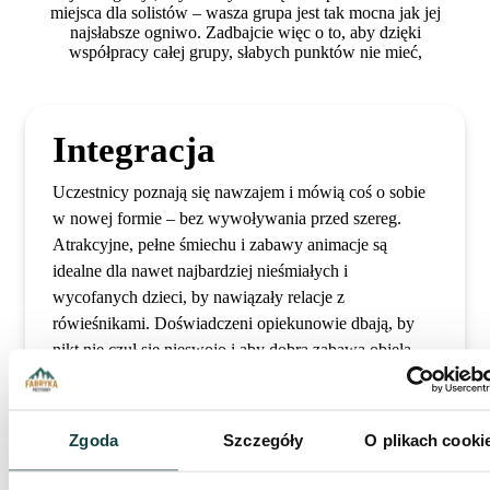
miejsca dla solistów – wasza grupa jest tak mocna jak jej
najsłabsze ogniwo. Zadbajcie więc o to, aby dzięki
współpracy całej grupy, słabych punktów nie mieć,
Integracja
Uczestnicy poznają się nawzajem i mówią coś o sobie
w nowej formie – bez wywoływania przed szereg.
Atrakcyjne, pełne śmiechu i zabawy animacje są
idealne dla nawet najbardziej nieśmiałych i
wycofanych dzieci, by nawiązały relacje z
rówieśnikami. Doświadczeni opiekunowie dbają, by
nikt nie czuł się nieswojo i aby dobra zabawa objęła
każdego uczestnika.
Zgoda
Szczegóły
O plikach cooki
Geocaching