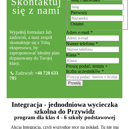
Skontaktuj
się z nami
Pierwszy
Ostatni
Wypełnij formularz lub
Adres e-mail
*
zadzwoń, a nasz zespół
skontaktuje się z Tobą
Numer telefonu
*
ekspresowo, by
zaproponować idealny plan
Klasa
*
dopasowany do Twojej
klasy.
Proszę
Proszę podać: termin +
termin
liczba uczestników
*
📞
Zadzwoń:
+48 728 633
Klasa
795
Prześlij
Integracja - jednodniowa wycieczka
szkolna do Przywidz
program dla klas 4 - 6 szkoły podstawowej
Akcja Integracja, czyli wszystkie ręce na pokład. Tu nie ma