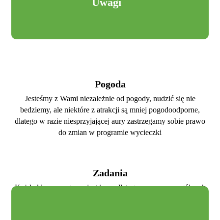
Uwagi
Pogoda
Jesteśmy z Wami niezależnie od pogody, nudzić się nie
bedziemy, ale niektóre z atrakcji są mniej pogodoodporne,
dlatego w razie niesprzyjającej aury zastrzegamy sobie prawo
do zmian w programie wycieczki
Zadania
Każda klasa czy grupa jest inna, dlatego czas poszczególnych
zadań może być różny - niezależnie od tego, zadbamy o
świietną zabawę