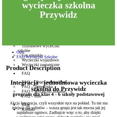
wycieczka szkolna
Wycieczki Szkolne –
Przywidz
ŁAPINO
Wycieczki Szkolne –
PRZYWIDZ
Jednodniowe wycieczki
szkolne
Dwudniowe wycieczki
szkolne
Trzydniowe wycieczki
szkolne
Opis
Gry miejskie
FAQ Wycieczki Szkolne
Wycieczki wyjazdowe
Wycieczki zagraniczne
Product Description
FAQ
Integracja - jednodniowa wycieczka
FAQ – Obozy survivalowe
FAQ – Zimowiska
szkolna do Przywidz
FAQ – Wycieczki Szkolne
program dla klas 4 - 6 szkoły podstawowej
FAQ – Inne
Akcja Integracja, czyli wszystkie ręce na pokład. Tu nie ma
Blog
miejsca dla solistów – wasza grupa jest tak mocna jak jej
Kontakt
najsłabsze ogniwo. Zadbajcie więc o to, aby dzięki