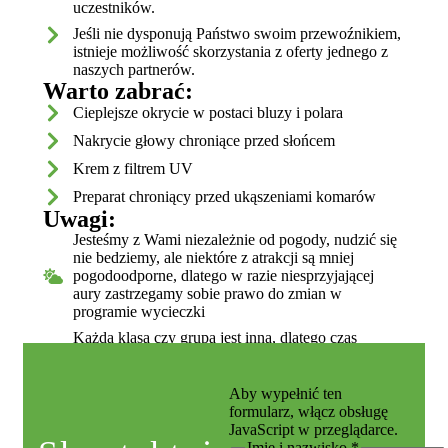
uczestników.
Jeśli nie dysponują Państwo swoim przewoźnikiem,
istnieje możliwość skorzystania z oferty jednego z
naszych partnerów.
Warto zabrać:
Cieplejsze okrycie w postaci bluzy i polara
Nakrycie głowy chroniące przed słońcem
Krem z filtrem UV
Preparat chroniący przed ukąszeniami komarów
Uwagi:
Jesteśmy z Wami niezależnie od pogody, nudzić się
nie bedziemy, ale niektóre z atrakcji są mniej
pogodoodporne, dlatego w razie niesprzyjającej
aury zastrzegamy sobie prawo do zmian w
programie wycieczki
Każda klasa czy grupa jest inna, dlatego czas
poszczególnych zadań może być różny - niezależnie
od tego, zadbamy o świietną zabawę
Aby wypełnić ten
formularz, włącz obsługę
JavaScript w przeglądarce.
Imię i nazwisko
*