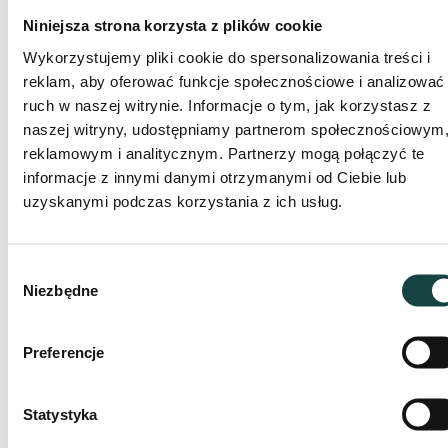
Każda grupa otrzymuje odbiornik GPS i kartę zadań,
Niniejsza strona korzysta z plików cookie
szybkie wprowadzenie i lecimy w teren. Miejsce
Wykorzystujemy pliki cookie do spersonalizowania treści i
nieznane, zagadek masa, a i my postaraliśmy się, by
reklam, aby oferować funkcje społecznościowe i analizować
nie było tak łatwo. Dlatego naprawdę warto dokładnie
ruch w naszej witrynie. Informacje o tym, jak korzystasz z
posłuchać szkolenia z działania sprzętu GPS.
naszej witryny, udostępniamy partnerom społecznościowym
reklamowym i analitycznym. Partnerzy mogą połączyć te
informacje z innymi danymi otrzymanymi od Ciebie lub
uzyskanymi podczas korzystania z ich usług.
Tratwy
Wybór
Niezbędne
Budujemy jednostkę pływającą. Prosta sprawa? No
zgody
niekoniecznie… Nawet mając wszystkie potrzebne
materiały pod ręką, potrzeba sporo cierpliwości i
Preferencje
staranności, aby uczynić naszą tratwę pływającą. A
warto, aby pozostałą w jednym kawałku, bo czekają
nas małe regaty.
Statystyka