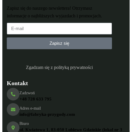
Zapisz się do naszego newslettera! Otrzymasz
informacje o najbliższych wyjazdach i promocjach.
Zapisz się
Zgadzam się z polityką prywatności
Kontakt
Zadzwoń
+48 728 633 795
Adres e-mail
info@fabryka-przygody.com
Biuro
ul. Kwiatowa 1, 83-050 Lublewo Gdańskie (lokal nr 3