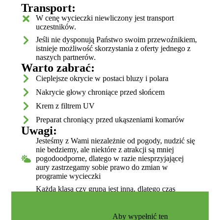
Transport:
W cenę wycieczki niewliczony jest transport
uczestników.
Jeśli nie dysponują Państwo swoim przewoźnikiem,
istnieje możliwość skorzystania z oferty jednego z
naszych partnerów.
Warto zabrać:
Cieplejsze okrycie w postaci bluzy i polara
Nakrycie głowy chroniące przed słońcem
Krem z filtrem UV
Preparat chroniący przed ukąszeniami komarów
Uwagi:
Jesteśmy z Wami niezależnie od pogody, nudzić się
nie bedziemy, ale niektóre z atrakcji są mniej
pogodoodporne, dlatego w razie niesprzyjającej
aury zastrzegamy sobie prawo do zmian w
programie wycieczki
Każda klasa czy grupa jest inna, dlatego czas
poszczególnych zadań może być różny - niezależnie
od tego, zadbamy o świietną zabawę
Aby wypełnić ten