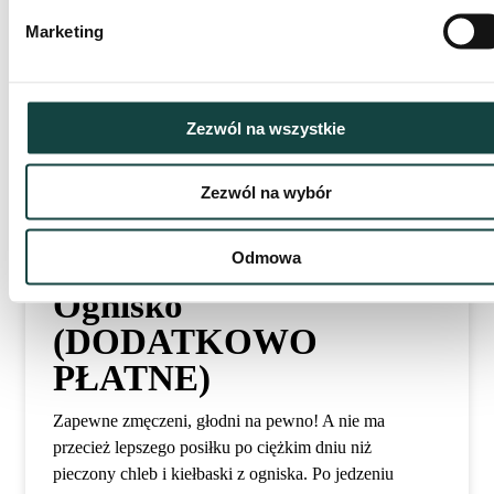
Marketing
Archery Tag
Połączenie łucznictwa i paintballa, czyli walka na łuki!
Wyposażeni w specjalne łuki i miękkie strzały
Zezwól na wszystkie
strzelamy do siebie w pełni bezpiecznych warunkach.
Maski na głowach, a strzały zakończone miękką gąbką
Zezwól na wybór
zapewniają świetną zabawę i brak obaw o
jakiekolwiek urazy.
Odmowa
Ognisko
(DODATKOWO
PŁATNE)
Zapewne zmęczeni, głodni na pewno! A nie ma
przecież lepszego posiłku po ciężkim dniu niż
pieczony chleb i kiełbaski z ogniska. Po jedzeniu