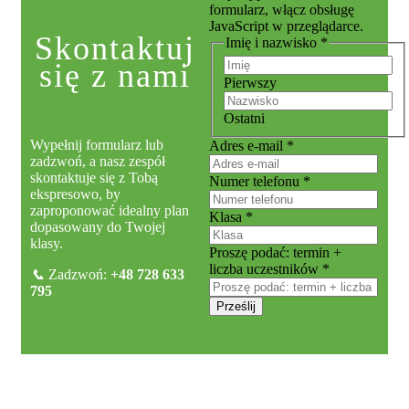
formularz, włącz obsługę
JavaScript w przeglądarce.
Skontaktuj
Imię i nazwisko
*
się z nami
Pierwszy
Ostatni
Wypełnij formularz lub
Układ
Adres e-mail
*
zadzwoń, a nasz zespół
i
skontaktuje się z Tobą
Proszę
Numer telefonu
*
ekspresowo, by
zaproponować idealny plan
Klasa
*
dopasowany do Twojej
klasy.
Proszę podać: termin +
liczba uczestników
*
📞
Zadzwoń:
+48 728 633
795
Prześlij