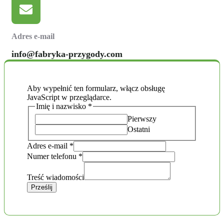
Adres e-mail
info@fabryka-przygody.com
Aby wypełnić ten formularz, włącz obsługę
JavaScript w przeglądarce.
Imię i nazwisko
*
Pierwszy
Ostatni
Adres e-mail
*
Numer telefonu
*
Układ
Treść
Treść wiadomości
telefonu
Prześlij