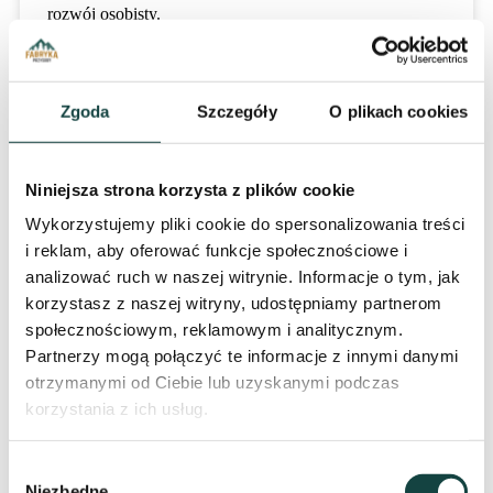
rozwój osobisty.
ORIENTEERING
Zgoda
Szczegóły
O plikach cookies
MAPY – o mapach będziecie wiedzieli wszystko.
Poznacie rodzaje map, czytanie odległości, znaki
Niniejsza strona korzysta z plików cookie
topograficzne i inne zagadnienia. KOMPAS – jak już
znacie mapy trzeba zaprzyjaźnić się z kompasem.
Wykorzystujemy pliki cookie do spersonalizowania treści
Nauczycie się jak wykorzystać ten tandem do
i reklam, aby oferować funkcje społecznościowe i
sprawnego poruszania się w terenie. GRY TEREOWE
analizować ruch w naszej witrynie. Informacje o tym, jak
– praktyczne wykorzystanie zdobytej wiedzy. Nie
korzystasz z naszej witryny, udostępniamy partnerom
obędzie się bez Nocnych Podchodów.
społecznościowym, reklamowym i analitycznym.
Partnerzy mogą połączyć te informacje z innymi danymi
otrzymanymi od Ciebie lub uzyskanymi podczas
OGIEŃ
korzystania z ich usług.
Nauka rozpalania ognia to niezwykle ekscytująca i
Wybór
wartościowa atrakcja na obozie survivalowym, która
Niezbędne