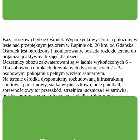
Bazą obozową będzie Ośrodek Wypoczynkowy Dorota położony w
lesie nad przepięknym jeziorem w Łapinie ok. 20 km. od Gdańska.
Ośrodek jest ogrodzony i monitorowany, posiada rozległe terenu do
organizacji aktywnych zajęć dla dzieci.
Uczestnicy obozu zakwaterowani są w ładnie wykończonych 6 –
10-osobowych domkach drewnianych dysponujących 2 – 3-
osobowymi pokojami z pełnym węzłem sanitarnym.
Na terenie ośrodka dysponujemy rozbudowaną infrastrukturą
sportową: park linowy, siatka wspinaczkowa, pole paintball,
sprawnościowy tor przeszkód, strzelnica łucznicza i wiatrówka,
boiska sportowe, sprzęt pływający, świetlica (ping-pong,
piłkarzyki), sala dyskotekowa, strefa relaksacyjna, miejsca
ogniskowe.