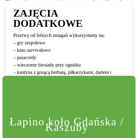
ZAJĘCIA
DODATKOWE
Przerwę od leśnych zmagań wykorzystamy na:
– gry zespołowe
– kino survivalowe
– paracordy
– wieczorne biesiady przy ognisku
– kantyna z gorącą herbatą, piłkarzykami, dartem i
planszówkami
Łapino koło Gdańska /
Kaszuby