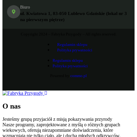
Biuro
ul. Kwiatowa 1, 83-050 Lublewo Gdańskie (lokal nr 3
na pierwszym piętrze)
Copyright 2024 – Fabryka Przygody – All rights reserved.
Regulamin sklepu
Polityka prywatności
Regulamin sklepu
Polityka prywatności
Powered by
commo.pl
O nas
Jesteśmy grupą przyjaciół z misją pokazywania przyrody
Nasze programy, zaprojektowane z myślą o różnych grupach
wiekowych, oferują niezapomniane doświadczenia, które
wzmacniają nie tylko ciało, ale i ducha młodych odkrywców.