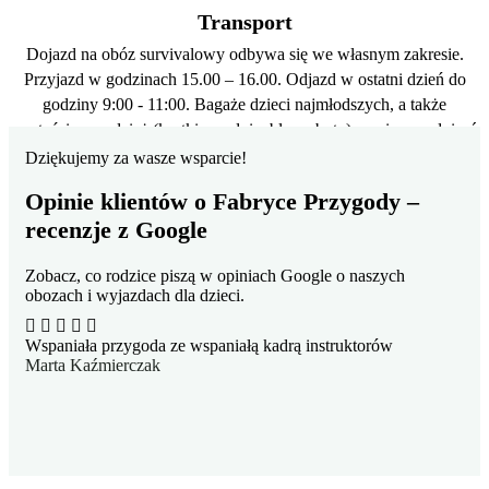
Transport
Dojazd na obóz survivalowy odbywa się we własnym zakresie.
Przyjazd w godzinach 15.00 – 16.00. Odjazd w ostatni dzień do
godziny 9:00 - 11:00. Bagaże dzieci najmłodszych, a także
wartościową odzież (kurtki, spodnie, bluzy, buty) prosimy podpisać
imieniem i nazwiskiem. Ułatwia to namierzenie rzeczy zagubionych
Dziękujemy za wasze wsparcie!
lub pozostawionych w ośrodku.
Opinie klientów o Fabryce Przygody –
recenzje z Google
Zobacz, co rodzice piszą w opiniach Google o naszych
obozach i wyjazdach dla dzieci.
Wspaniała przygoda ze wspaniałą kadrą instruktorów
Trz
Marta Kaźmierczak
ma 
eki
szc
mał
Mac