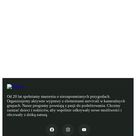
Potrzebujesz pomocy? Konsultacji? Napisz,
zadzwoń
Nie wybrałeś jeszcze odpowiedniej wycieczki?
Zobacz wszystkie
Od 20 lat spełniamy marzenia o niezapomnianych przygodach.
Organizujemy aktywne wyprawy z elementami survivali w kameralnych
grupach. Nasze programy powstają z pasji do podróżowania. Chcemy
zarażać dzieci i rodziców, aby wspólnie odkrywały nowe możliwości i
obcowały z dziką naturą.