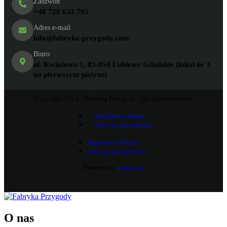
Zadzwoń
+48 728 633 795
Adres e-mail
info@fabryka-przygody.com
Biuro
ul. Kwiatowa 1, 83-050 Lublewo Gdańskie (lokal nr 3
na pierwszym piętrze)
Copyright 2024 – Fabryka Przygody – All rights reserved.
Regulamin sklepu
Polityka prywatności
Regulamin sklepu
Polityka prywatności
Powered by
commo.pl
O nas