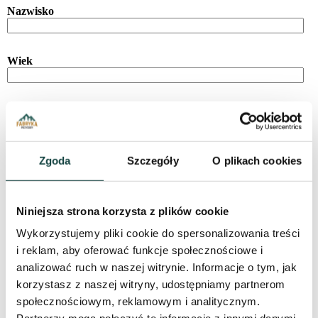
Nazwisko
Wiek
Dodaj dziecko
Imię
*
Zgoda
Szczegóły
O plikach cookies
Nazwisko
*
Niniejsza strona korzysta z plików cookie
Wykorzystujemy pliki cookie do spersonalizowania treści
i reklam, aby oferować funkcje społecznościowe i
Adres (rodzica)
analizować ruch w naszej witrynie. Informacje o tym, jak
korzystasz z naszej witryny, udostępniamy partnerom
społecznościowym, reklamowym i analitycznym.
Miejscowość (rodzica)
*