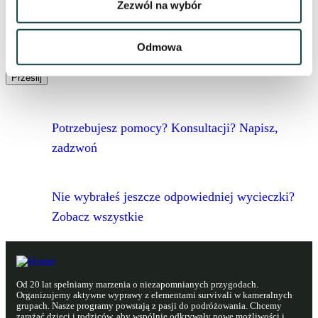
Zezwól na wybór
i
Adres e-mail
Potwierdź adres e-mail
c
a
Skąd dowiedzieli się Państwo o naszej ofercie
*
)
Odmowa
(
r
Prześlij
o
d
z
i
Potrzebujesz pomocy? Konsultacji? Napisz,
c
zadzwoń
a
)
Nie wybrałeś jeszcze odpowiedniej wycieczki?
Zobacz wszystkie
Od 20 lat spełniamy marzenia o niezapomnianych przygodach.
Organizujemy aktywne wyprawy z elementami survivali w kameralnych
grupach. Nasze programy powstają z pasji do podróżowania. Chcemy
zarażać dzieci i rodziców, aby wspólnie odkrywały nowe możliwości i